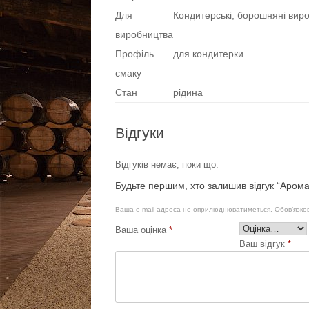
Для
Кондитерські, борошняні вироб
виробництва
Профіль
для кондитерки
смаку
Стан
рідина
Відгуки
Відгуків немає, поки що.
Будьте першим, хто залишив відгук “Арома
Ваша e-mail адреса не оприлюднюватиметься.
Обов’язко
Ваша оцінка
*
Ваш відгук
*