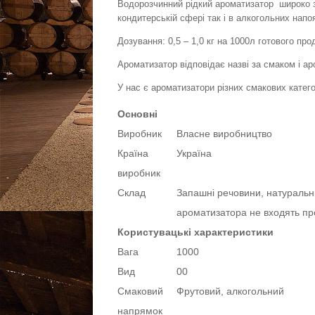
Водорозчинний рідкий ароматизатор широко за
кондитерській сфері так і в алкогольних напо
Дозування: 0,5 – 1,0 кг на 1000л готового про
Ароматизатор відповідає назві за смаком і а
У нас є ароматизатори різних смакових катег
Основні
Виробник
Власне виробництво
Країна
Україна
виробник
Склад
Запашні речовини, натуральні
ароматизатора не входять про
Користувацькі характеристики
Вага
1000
Вид
00
Смаковий
Фрутовий, алкогольний
напрямок