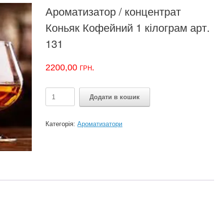
Ароматизатор / концентрат
Коньяк Кофейний 1 кілограм арт.
131
2200,00
грн.
Ароматизатор
Додати в кошик
/
концентрат
Коньяк
Категорія:
Ароматизатори
Кофейний
1
кілограм
арт.
131
кількість