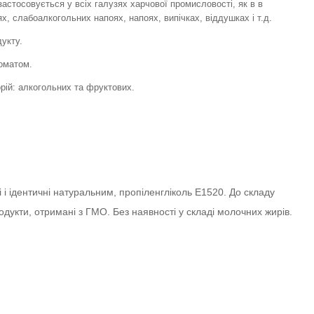
стосовується у всіх галузях харчової промисловості, як в в
ях, слабоалкогольних напоях, напоях, випічках, віддушках і т.д.
дукту.
роматом.
орій: алкогольних та фруктових.
 і ідентичні натуральним, пропіленгліколь Е1520. До складу
дукти, отримані з ГМО. Без наявності у складі молочних жирів.