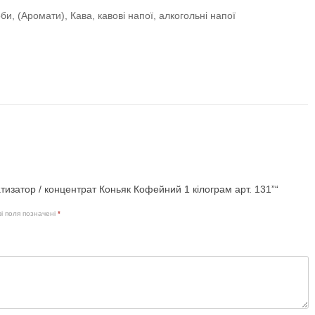
и, (Аромати), Кава, кавові напої, алкогольні напої
тизатор / концентрат Коньяк Кофейний 1 кілограм арт. 131”“
ві поля позначені
*