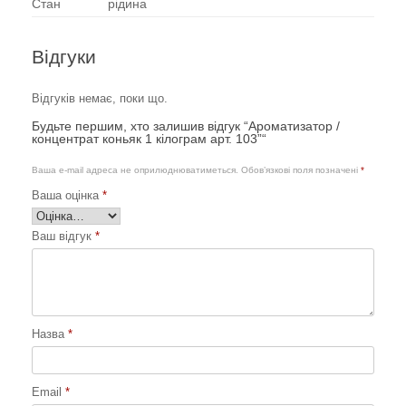
Стан
рідина
Відгуки
Відгуків немає, поки що.
Будьте першим, хто залишив відгук “Ароматизатор /
концентрат коньяк 1 кілограм арт. 103”“
Ваша e-mail адреса не оприлюднюватиметься.
Обов’язкові поля позначені
*
Ваша оцінка
*
Ваш відгук
*
Назва
*
Email
*