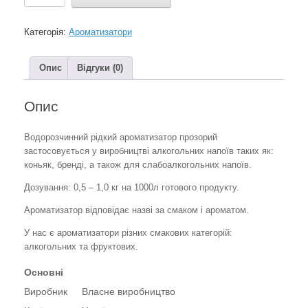
концентрат
коньяк
Категорія:
Ароматизатори
1
кілограм
арт.
Опис
Відгуки (0)
103
кількість
Опис
Водорозчинний рідкий ароматизатор прозорий
застосовується у виробництві алкогольних напоїв таких як:
коньяк, бренді, а також для слабоалкогольних напоїв.
Дозування: 0,5 – 1,0 кг на 1000л готового продукту.
Ароматизатор відповідає назві за смаком і ароматом.
У нас є ароматизатори різних смакових категорій:
алкогольних та фруктових.
Основні
Виробник
Власне виробництво