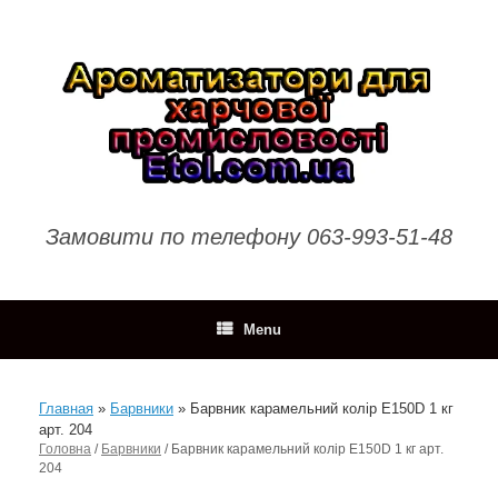
Skip
to
content
Замовити по телефону 063-993-51-48
Menu
Главная
»
Барвники
»
Барвник карамельний колір E150D 1 кг
арт. 204
Головна
/
Барвники
/ Барвник карамельний колір E150D 1 кг арт.
204