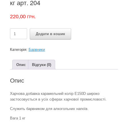
кг арт. 204
220,00
грн.
Барвник
Додати в кошик
карамельний
колір
E150D
Категорія:
Барвники
1
кг
арт.
Опис
Відгуки (0)
204
кількість
Опис
Харчова добавка карамельний колір E150D широко
застосовується в усіх сферах харчової промисловості.
Служить барвником для алкогольних напоїв.
Вага 1 кг